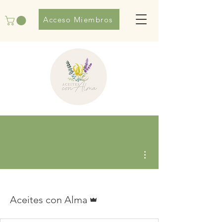
Acceso Miembros
Más acciones
Administrador
Aceites con Alma