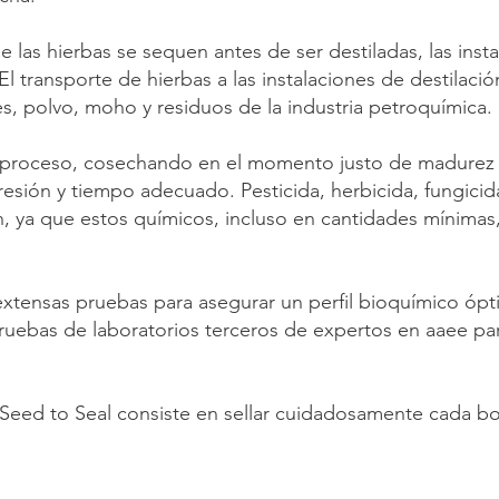
e las hierbas se sequen antes de ser destiladas, las inst
l transporte de hierbas a las instalaciones de destilació
s, polvo, moho y residuos de la industria petroquímica.
 proceso, cosechando en el momento justo de madurez de 
resión y tiempo adecuado. Pesticida, herbicida, fungicid
an, ya que estos químicos, incluso en cantidades mínima
tensas pruebas para asegurar un perfil bioquímico óptim
pruebas de laboratorios terceros de expertos en aaee par
 Seed to Seal consiste en sellar cuidadosamente cada bot