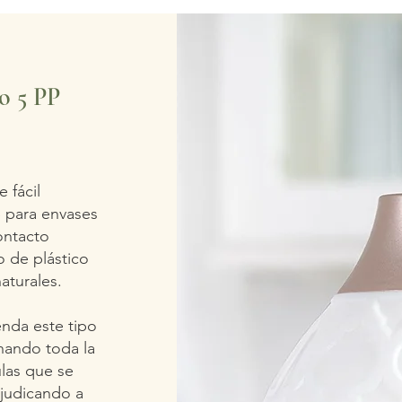
o 5 PP
 fácil
S para envases
ontacto
o de plástico
aturales.
enda este tipo
hando toda la
ulas que se
rjudicando a