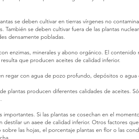
antas se deben cultivar en tierras vírgenes no contamina
s. También se deben cultivar fuera de las plantas nucleare
dades densamente pobladas.
con enzimas, minerales y abono orgánico. El contenido 
resulta que producen aceites de calidad inferior.
ben regar con agua de pozo profundo, depósitos o agua 
s de plantas producen diferentes calidades de aceites. S
.
s importantes. Si las plantas se cosechan en el momen
n destilar un aaee de calidad inferior. Otros factores qu
 sobre las hojas, el porcentaje plantas en flor o las co
cha.