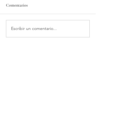
Comentarios
Escribir un comentario...
Aceites esenciales puros, naturales e
integros